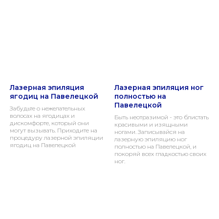
Лазерная эпиляция
Лазерная эпиляция ног
ягодиц на Павелецкой
полностью на
Павелецкой
Забудьте о нежелательных
волосах на ягодицах и
Быть неотразимой - это блистать
дискомфорте, который они
красивыми и изящными
могут вызывать. Приходите на
ногами. Записывайся на
процедуру лазерной эпиляции
лазерную эпиляцию ног
ягодиц на Павелецкой
полностью на Павелецкой, и
покоряй всех гладкостью своих
ног.