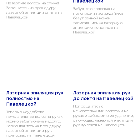
Павелецкой
Не терпите волосы на спине!
Запишитесь на процедуру
Забудьте о волосках на
лазерной эпиляции спины на
пояснице и наслаждайтесь
Павелецкой
безупречной кожей
записавшись на лазерную
эпиляцию поясницы на
Павелецкой
Лазерная эпиляция рук
Лазерная эпиляция рук
полностью на
до локтя на Павелецкой
Павелецкой
Попрощайтесь с
нежелательными волосами на
Теперь о неудобстве
руках и заботами о их удалении,
нежелательных волос на руках
с помощью лазерной эпиляции
можно забыть очень надолго.
рук до локтя на Павелецкой.
Записывайтесь на процедуру
лазерной эпиляции рук
полностью на Павелецкой.