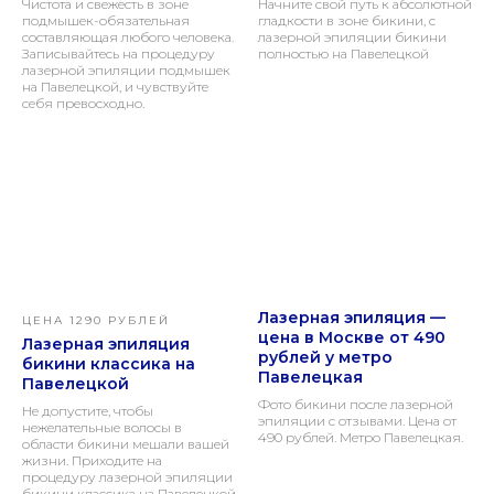
Чистота и свежесть в зоне
Начните свой путь к абсолютной
подмышек-обязательная
гладкости в зоне бикини, с
составляющая любого человека.
лазерной эпиляции бикини
Записывайтесь на процедуру
полностью на Павелецкой
лазерной эпиляции подмышек
на Павелецкой, и чувствуйте
себя превосходно.
Лазерная эпиляция —
ЦЕНА 1290 РУБЛЕЙ
цена в Москве от 490
Лазерная эпиляция
рублей у метро
бикини классика на
Павелецкая
Павелецкой
Фото бикини после лазерной
Не допустите, чтобы
эпиляции с отзывами. Цена от
нежелательные волосы в
490 рублей. Метро Павелецкая.
области бикини мешали вашей
жизни. Приходите на
процедуру лазерной эпиляции
бикини классика на Павелецкой