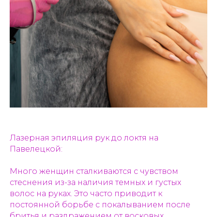
Лазерная эпиляция рук до локтя на
Павелецкой:
Много женщин сталкиваются с чувством
стеснения из-за наличия темных и густых
волос на руках. Это часто приводит к
постоянной борьбе с покалыванием после
бритья и раздражением от восковых