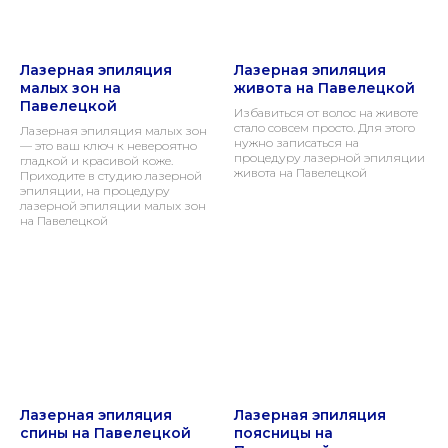
Лазерная эпиляция
Лазерная эпиляция
малых зон на
живота на Павелецкой
Павелецкой
Избавиться от волос на животе
стало совсем просто. Для этого
Лазерная эпиляция малых зон
нужно записаться на
— это ваш ключ к невероятно
процедуру лазерной эпиляции
гладкой и красивой коже.
живота на Павелецкой
Приходите в студию лазерной
эпиляции, на процедуру
лазерной эпиляции малых зон
на Павелецкой
Лазерная эпиляция
Лазерная эпиляция
спины на Павелецкой
поясницы на