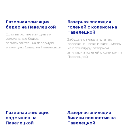
Лазерная эпиляция
Лазерная эпиляция
бедер на Павелецкой
голеней с коленом на
Павелецкой
Если вы хотите изящные и
сексуальные бедра,
Забудьте о нежелательных
записывайтесь на лазерную
волосах на ногах, и запишитесь
эпиляцию бедер на Павелецкой
на процедуру лазерной
эпиляции голеней с коленом на
Павелецкой
Лазерная эпиляция
Лазерная эпиляция
подмышек на
бикини полностью на
Павелецкой
Павелецкой