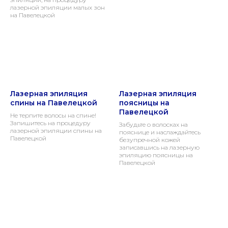
лазерной эпиляции малых зон
на Павелецкой
Лазерная эпиляция
Лазерная эпиляция
спины на Павелецкой
поясницы на
Павелецкой
Не терпите волосы на спине!
Запишитесь на процедуру
Забудьте о волосках на
лазерной эпиляции спины на
пояснице и наслаждайтесь
Павелецкой
безупречной кожей
записавшись на лазерную
эпиляцию поясницы на
Павелецкой