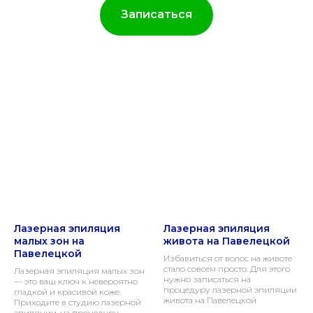
Записаться
Лазерная эпиляция
Лазерная эпиляция
малых зон на
живота на Павелецкой
Павелецкой
Избавиться от волос на животе
стало совсем просто. Для этого
Лазерная эпиляция малых зон
нужно записаться на
— это ваш ключ к невероятно
процедуру лазерной эпиляции
гладкой и красивой коже.
живота на Павелецкой
Приходите в студию лазерной
эпиляции, на процедуру